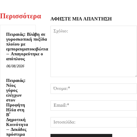
Περισσότερα
ΑΦΗΣΤΕ ΜΙΑ ΑΠΑΝΤΗΣΗ
Πειραιάς: Βλάβη σε
γυροσκοπική πυξίδα
πλοίου με
εμπορευματοκιβώτια
– Απαγορεύτηκε ο
απόπλους
06/08/2026
Σχόλιο:
Πειραιάς:
Νέος
γύρος
ελέγχων
στον
Προφήτη
Ηλία στη
Β’
Δημοτική
Κοινότητα
– Δεκάδες
πρόστιμα