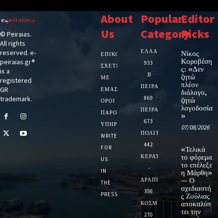
About
Popular
Editor
Us
Category
Picks
© Peiraias.
All rights
ΕΛΛΑΔΑ
reserved. e-
Νίκος
ΕΠΙΚΟΙΝΩΝΙΑ
Κοροβέση
peiraias.gr®
933
ΣΧΕΤΙΚΆ
ς: «Δεν
is a
Β
ζητώ
ΜΕ
registered
πλέον
ΠΕΙΡΑΙΑ
GR
ΕΜΆΣ
διάλογο,
trademark.
869
ζητώ
ΌΡΟΙ
λογοδοσία
ΠΕΙΡΑΙΑΣ
ΠΑΡΟΧΉΣ
»
673
ΥΠΗΡΕΣΙΏΝ
07/08/2026
ΠΟΛΙΤΙΚΗ
WRITE
442
FOR
«Τελικά
ΚΕΡΑΤΣΙΝΙ
το φόρεμα
US
το επέλεξε
-
IN
η Μάρθη»
ΔΡΑΠΕΤΣΩΝΑ
— Ο
THE
σχεδιαστή
356
PRESS
ς Ζούλιας
ΚΟΣΜΟΣ
αποκαλύπ
τει την
270