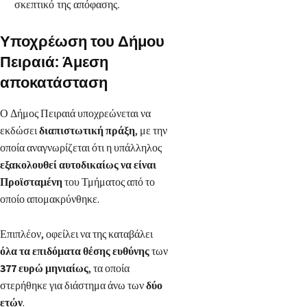
σκεπτικό της απόφασης.
Υποχρέωση του Δήμου
Πειραιά: Άμεση
αποκατάσταση
Ο Δήμος Πειραιά υποχρεώνεται να
εκδώσει
διαπιστωτική πράξη
, με την
οποία αναγνωρίζεται ότι η υπάλληλος
εξακολουθεί αυτοδικαίως να είναι
Προϊσταμένη
του Τμήματος από το
οποίο απομακρύνθηκε.
Επιπλέον, οφείλει να της καταβάλει
όλα τα επιδόματα θέσης ευθύνης
των
377 ευρώ μηνιαίως
, τα οποία
στερήθηκε για διάστημα άνω των
δύο
ετών
.