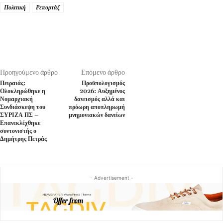
Πολιτική
Ρεπορτάζ
Προηγούμενο άρθρο
Επόμενο άρθρο
Πειραιάς:
Προϋπολογισμός
Ολοκληρώθηκε η
2026: Αυξημένος
Νομαρχιακή
δανεισμός αλλά και
Συνδιάσκεψη του
πρόωρη αποπληρωμή
ΣΥΡΙΖΑ ΠΣ –
μνημονιακών δανείων
Επανεκλέχθηκε
συντονιστής ο
Δημήτρης Πετράς
- Advertisement -