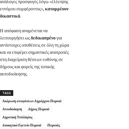
ανάλογες προσφυγές λόγω «έλλειψης
εννόμου συμφέροντος»,
καταρρέουν
δικαστικά
.
Η απόφαση αναμένεται να
λειτουργήσει ως
δεδικασμένο
για
αντίστοιχες υποθέσεις σε όλη τη χώρα
και να επιφέρει σημαντικές ανατροπές
στη διαχείριση θέσεων ευθύνης σε
δήμους και φορείς της τοπικής
αυτοδιοίκησης.
TAGS
Ακύρωση αποφάσεων Δημάρχου Πειραιά
Αυτοδιοίκηση
Δήμος Πειραιά
Δημοτική Υπάλληλος
Διοικητικό Εφετείο Πειραιά
Πειραιάς