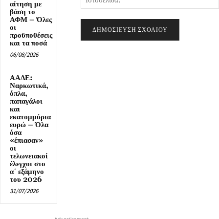
αίτηση με
βάση το
ΑΦΜ – Όλες
οι
προϋποθέσεις
και τα ποσά
06/08/2026
ΑΑΔΕ:
Ναρκωτικά,
όπλα,
παπαγάλοι
και
εκατομμύρια
ευρώ – Όλα
όσα
«έπιασαν»
οι
τελωνειακοί
έλεγχοι στο
α΄ εξάμηνο
του 2026
31/07/2026
- Advertisement -