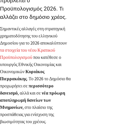
προβλέπει ο
Προϋπολογισμός 2026. Τι
αλλάζει στο δημόσιο χρέος.
Σημαντικές αλλαγές στη στρατηγική
χρηματοδότησης του ελληνικού
Δημοσίου για το 2026 αποκαλύπτουν
τα στοιχεία του νέου Κρατικού
Προϋπολογισμού
που κατέθεσε ο
υπουργός Εθνικής Οικονομίας και
Οικονομικών
Κυριάκος
Πιερρακάκης
. Το 2026 το Δημόσιο θα
προχωρήσει σε
περισσότερο
δανεισμό
, αλλά και σε
νέα πρόωρη
αποπληρωμή δανείων των
Μνημονίων
, στο πλαίσιο της
προσπάθειας για ενίσχυση της
βιωσιμότητας του χρέους.