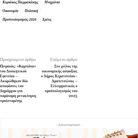
Κυριάκος Πιερρακάκης
Μνημόνια
Οικονομία
Πολιτική
Προϋπολογισμός 2026
Χρέος
Προηγούμενο άρθρο
Επόμενο άρθρο
Πειραιάς: «Καμπάνα»
Στο χείλος της
του Διοικητικού
οικονομικής ασφυξίας
Εφετείου –
ο Δήμος Κερατσινίου–
Ακυρώθηκαν δύο
Δραπετσώνας –
αποφάσεις του
Ελλειμματικός ο
Δημάρχου για
προϋπολογισμός του
παράνομη μετακίνηση
2025
προϊσταμένης
- Advertisement -