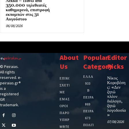
Λέκκα – Πάνω από
350.000 τηλεθεατές
καθημερινά, επιστροφή
εκπομπών στις 31
Αυγούστου
06/08/2026
About
Popular
Editor
Us
Category
Picks
© Peiraias.
All rights
ΕΛΛΑΔΑ
reserved. e-
Νίκος
ΕΠΙΚΟΙΝΩΝΙΑ
Κοροβέση
peiraias.gr®
933
ΣΧΕΤΙΚΆ
ς: «Δεν
is a
Β
ζητώ
ΜΕ
registered
πλέον
ΠΕΙΡΑΙΑ
GR
ΕΜΆΣ
διάλογο,
trademark.
869
ζητώ
ΌΡΟΙ
λογοδοσία
ΠΕΙΡΑΙΑΣ
ΠΑΡΟΧΉΣ
»
673
ΥΠΗΡΕΣΙΏΝ
07/08/2026
ΠΟΛΙΤΙΚΗ
WRITE