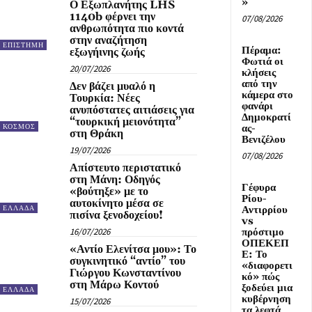
»
Ο Εξωπλανήτης LHS
1140b φέρνει την
07/08/2026
ανθρωπότητα πιο κοντά
στην αναζήτηση
ΕΠΙΣΤΗΜΗ
Πέραμα:
εξωγήινης ζωής
Φωτιά οι
20/07/2026
κλήσεις
από την
Δεν βάζει μυαλό η
κάμερα στο
Τουρκία: Νέες
φανάρι
ανυπόστατες αιτιάσεις για
Δημοκρατί
“τουρκική μειονότητα”
ας-
ΚΟΣΜΟΣ
στη Θράκη
Βενιζέλου
19/07/2026
07/08/2026
Απίστευτο περιστατικό
στη Μάνη: Οδηγός
Γέφυρα
«βούτηξε» με το
Ρίου-
αυτοκίνητο μέσα σε
Αντιρρίου
ΕΛΛΑΔΑ
πισίνα ξενοδοχείου!
vs
16/07/2026
πρόστιμο
ΟΠΕΚΕΠ
«Αντίο Ελενίτσα μου»: Το
Ε: Το
συγκινητικό “αντίο” του
«διαφορετι
Γιώργου Κωνσταντίνου
κό» πώς
στη Μάρω Κοντού
ξοδεύει μια
ΕΛΛΑΔΑ
κυβέρνηση
15/07/2026
τα λεφτά