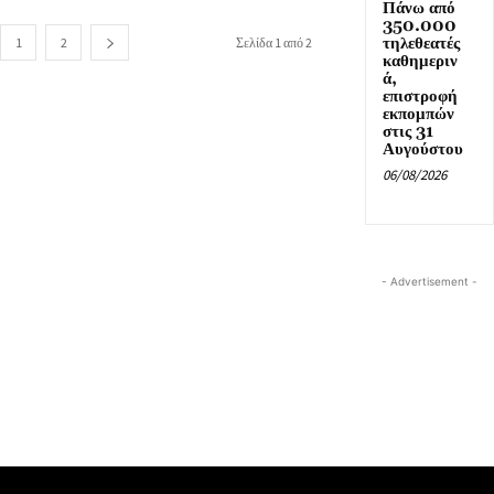
Πάνω από
350.000
τηλεθεατές
1
2
Σελίδα 1 από 2
καθημεριν
ά,
επιστροφή
εκπομπών
στις 31
Αυγούστου
06/08/2026
- Advertisement -