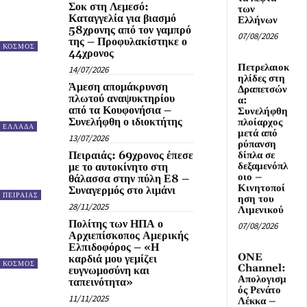
Σοκ στη Λεμεσό:
των
Καταγγελία για βιασμό
Ελλήνων
58χρονης από τον γαμπρό
07/08/2026
της – Προφυλακίστηκε ο
ΚΟΣΜΟΣ
44χρονος
Πετρελαιοκ
14/07/2026
ηλίδες στη
Άμεση απομάκρυνση
Δραπετσών
πλωτού αναψυκτηρίου
α:
από τα Κουφονήσια –
Συνελήφθη
Συνελήφθη ο ιδιοκτήτης
πλοίαρχος
ΕΛΛΑΔΑ
μετά από
13/07/2026
ρύπανση
Πειραιάς: 69χρονος έπεσε
δίπλα σε
δεξαμενόπλ
με το αυτοκίνητο στη
οιο –
θάλασσα στην πύλη Ε8 –
Κινητοποί
Συναγερμός στο λιμάνι
ΠΕΙΡΑΙΑΣ
ηση του
28/11/2025
Λιμενικού
Πολίτης των ΗΠΑ ο
07/08/2026
Αρχιεπίσκοπος Αμερικής
Ελπιδοφόρος – «Η
ONE
καρδιά μου γεμίζει
ΚΟΣΜΟΣ
Channel:
ευγνωμοσύνη και
Απολογισμ
ταπεινότητα»
ός Ρενάτο
11/11/2025
Λέκκα –