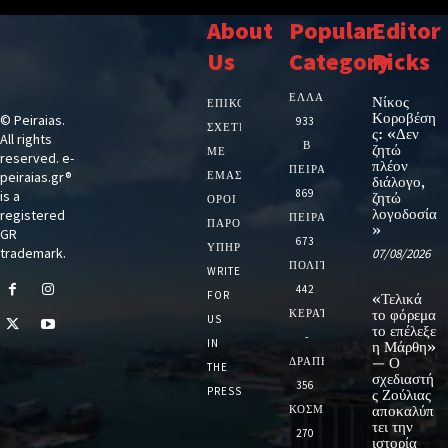
About
Popular
Editor
Us
Category
Picks
ΕΛΛΑΔΑ
Νίκος
ΕΠΙΚΟΙΝΩΝΙΑ
Κοροβέση
© Peiraias.
933
ΣΧΕΤΙΚΆ
ς: «Δεν
All rights
Β
ζητώ
ΜΕ
reserved. e-
πλέον
ΠΕΙΡΑΙΑ
peiraias.gr®
ΕΜΆΣ
διάλογο,
869
is a
ζητώ
ΌΡΟΙ
λογοδοσία
registered
ΠΕΙΡΑΙΑΣ
ΠΑΡΟΧΉΣ
»
GR
673
ΥΠΗΡΕΣΙΏΝ
trademark.
07/08/2026
ΠΟΛΙΤΙΚΗ
WRITE
442
FOR
«Τελικά
ΚΕΡΑΤΣΙΝΙ
το φόρεμα
US
το επέλεξε
-
IN
η Μάρθη»
ΔΡΑΠΕΤΣΩΝΑ
— Ο
THE
σχεδιαστή
356
PRESS
ς Ζούλιας
ΚΟΣΜΟΣ
αποκαλύπ
τει την
270
ιστορία