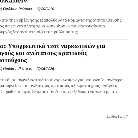
oKanei»
ή Ομάδα e-Peiraias
-
17/06/2026
κατά της κυβέρνησης εξαπολύουν τα κόμματα της αντιπολίτευσης,
τας πως η νέα πλατφόρμα «posoKanei» που παρουσίασε ο
ργός δεν αντιμετωπίζει το πρόβλημα της...
α: Υποχρεωτικά τεστ ναρκωτικών για
γούς και ανώτατους κρατικούς
ματούχους
ή Ομάδα e-Peiraias
-
17/06/2026
τικά και αιφνιδιαστικά τεστ ναρκωτικών για υπουργούς, ανώτερα
 υπουργείων και ανώτατους κρατικούς αξιωματούχους εισάγει η
 Ο πρωθυπουργός Σεμπαστιάν Λεκορνί εξέδωσε εγκύκλιο με την...
Σελίδα 1 από 7