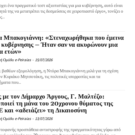
χει ένα πραγματικό τεστ αξιοπιστίας για μια κυβέρνηση, αυτό είναι
ητά της να μετατρέπει τις δεσμεύσεις σε χειροπιαστό έργο», τονίζει ο
...
α Μπακογιάννη: «Στεναχωρήθηκα που έμεινα
 κυβέρνησης – Ήταν σαν να ακυρώνουν μια
α ετών»
ή Ομάδα e-Peiraias
-
15/07/2026
εκ βαθέων εξομολόγηση, η Ντόρα Μπακογιάννη μιλά για τη σχέση
ον Κυριάκο Μητσοτάκη, τις πολιτικές ισορροπίες και τα
ματα που...
 με τον Δήμαρχο Άργους, Γ. Μαλτέζο:
ποιεί τη μάνα του 20χρονου θύματος της
και «αδειάζει» τη Δικαιοσύνη
ή Ομάδα e-Peiraias
-
13/07/2026
τοφανής προσπάθεια αντιστροφής της πραγματικότητας γύρω από