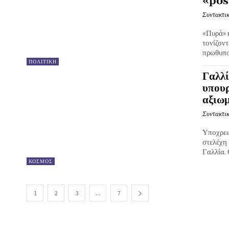
«pos
Συντακτικ
«Πυρά» 
τονίζον
πρωθυπου
ΠΟΛΙΤΙΚΗ
Γαλλί
υπουρ
αξιω
Συντακτικ
Υποχρεω
στελέχη
Γαλλία.
ΚΟΣΜΟΣ
1
2
3
...
7