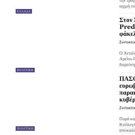
την τραγ
αιχμή το
ΕΛΛΑΔΑ
Στον 
Preda
φάκε
Συντακτικ
Ο Αντώνη
Αρείου Π
διερεύνη
ΠΟΛΙΤΙΚΗ
ΠΑΣΟ
ευρωβ
παρακ
κυβέ
Συντακτικ
Πυρά κα
Κούλογλ
ΠΟΛΙΤΙΚΗ
αποκαλύ