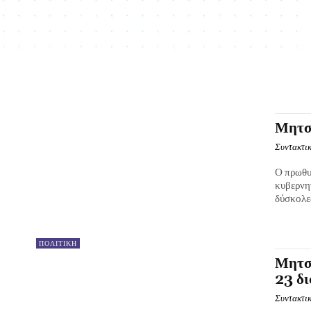
Μητσο
Συντακτικ
Ο πρωθυ
κυβερνητ
δύσκολες
ΠΟΛΙΤΙΚΗ
Μητσ
23 δι
Συντακτικ