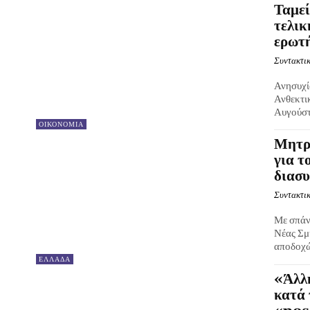
Ταμε
τελικ
ερωτή
Συντακτικ
Ανησυχί
Ανθεκτικ
Αυγούστο
ΟΙΚΟΝΟΜΙΑ
Μητρ
για τ
διασ
Συντακτικ
Με σπάν
Νέας Σμ
αποδοχώ
ΕΛΛΑΔΑ
«Άλλη
κατά 