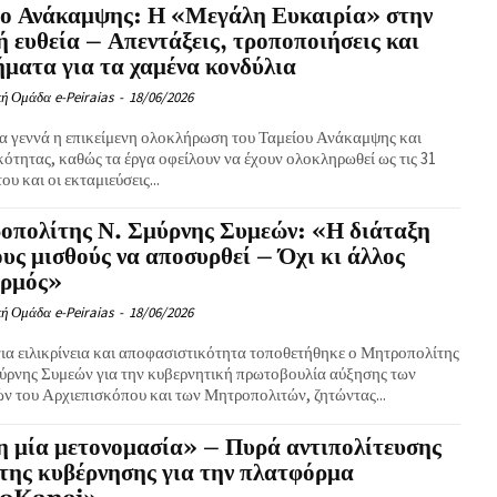
ίο Ανάκαμψης: Η «Μεγάλη Ευκαιρία» στην
ή ευθεία – Απεντάξεις, τροποποιήσεις και
ματα για τα χαμένα κονδύλια
ή Ομάδα e-Peiraias
-
18/06/2026
α γεννά η επικείμενη ολοκλήρωση του Ταμείου Ανάκαμψης και
ότητας, καθώς τα έργα οφείλουν να έχουν ολοκληρωθεί ως τις 31
υ και οι εκταμιεύσεις...
οπολίτης Ν. Σμύρνης Συμεών: «Η διάταξη
ους μισθούς να αποσυρθεί – Όχι κι άλλος
υρμός»
ή Ομάδα e-Peiraias
-
18/06/2026
ια ειλικρίνεια και αποφασιστικότητα τοποθετήθηκε ο Μητροπολίτης
ύρνης Συμεών για την κυβερνητική πρωτοβουλία αύξησης των
ν του Αρχιεπισκόπου και των Μητροπολιτών, ζητώντας...
 μία μετονομασία» – Πυρά αντιπολίτευσης
της κυβέρνησης για την πλατφόρμα