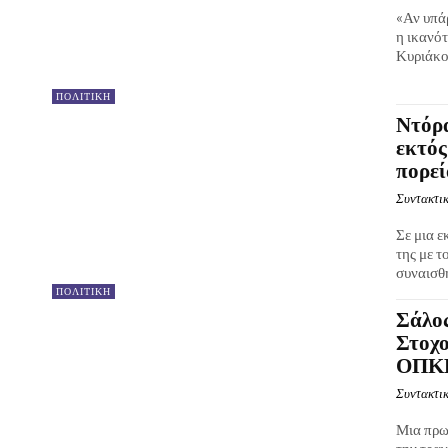
«Αν υπάρ
η ικανότ
Κυριάκος
ΠΟΛΙΤΙΚΗ
Ντόρ
εκτός
πορεί
Συντακτικ
Σε μια 
της με τ
συναισθή
ΠΟΛΙΤΙΚΗ
Σάλος
Στοχο
ΟΠΚΕ 
Συντακτικ
Μια πρω