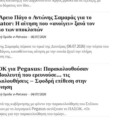
ική κατάληξη του 20χρονου στο Άργος βρίσκεται σε εξέλιξη, με
υ δόρατος τον ίδιο...
Άρειο Πάγο ο Αντώνης Σαμαράς για το
tor: Η αίτηση που «ανοίγει» ξανά τον
λο των υποκλοπών
ή Ομάδα e-Peiraias
-
06/07/2026
ς Σαμαράς πέρασε το πρωί της Δευτέρας (06.07.2026) την πόρτα του
άγου, καταθέτοντας αίτηση με την οποία ζητεί την πλήρη
ση της...
Κ για Pegasus: Παρακολουθούσαν
ουλευτή που ερευνούσε… τις
ολουθήσεις – Σφοδρή επίθεση στην
ρνηση
ή Ομάδα e-Peiraias
-
04/07/2026
τά της κυβέρνησης με φόντο την παρακολούθηση του Στέλιου
ου με το λογισμικό Pegasus εκτόξευσε το ΠΑΣΟΚ. «Οι
ψεις για την παρακολούθηση του πρώην...