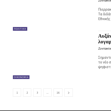
Συντακτι
Πιερρακ
Τα διδά
Εθνικής 
ΠΟΛΙΤΙΚΗ
Αυξάν
λογαρ
Συντακτι
Σημαντι
το νέο 
ψηφιστε
ΟΙΚΟΝΟΜΙΑ
1
2
3
...
16