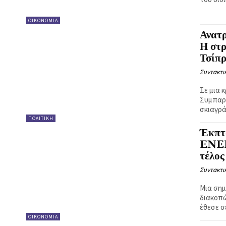
ΟΙΚΟΝΟΜΙΑ
Ανατρ
Η στρ
Τσίπ
Συντακτι
Σε μια 
Συμπαρά
σκιαγρά
ΠΟΛΙΤΙΚΗ
Έκπτ
ENER
τέλος
Συντακτι
Μια σημ
διακοπώ
έθεσε σ
ΟΙΚΟΝΟΜΙΑ