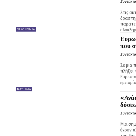
Συντακτι
Στις ακ
δραστηρ
παρατετ
ολόκληρη
ΟΙΚΟΝΟΜΙΑ
Ευρω
που σ
Συντακτι
Σε μια 
πλήξει 
Ευρωπα
εμπορίας
ΝΑΥΤΙΛΙΑ
«Ανάσ
δόσε
Συντακτι
Μια σημ
έχουν π
του διοι