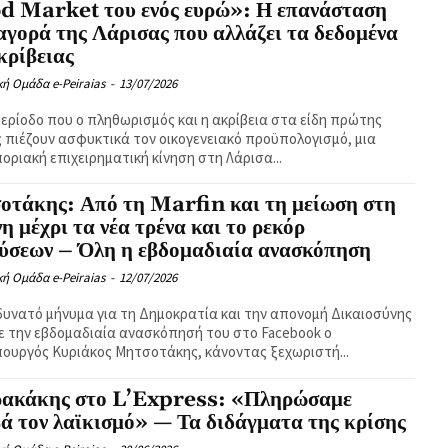
d Market του ενός ευρώ»: Η επανάσταση
αγορά της Λάρισας που αλλάζει τα δεδομένα
κρίβειας
κή Ομάδα e-Peiraias
-
13/07/2026
περίοδο που ο πληθωρισμός και η ακρίβεια στα είδη πρώτης
 πιέζουν ασφυκτικά τον οικογενειακό προϋπολογισμό, μια
ριακή επιχειρηματική κίνηση στη Λάρισα...
οτάκης: Από τη Marfin και τη μείωση στη
νη μέχρι τα νέα τρένα και το ρεκόρ
ύσεων – Όλη η εβδομαδιαία ανασκόπηση
κή Ομάδα e-Peiraias
-
12/07/2026
δυνατό μήνυμα για τη Δημοκρατία και την απονομή Δικαιοσύνης
ε την εβδομαδιαία ανασκόπησή του στο Facebook ο
υργός Κυριάκος Μητσοτάκης, κάνοντας ξεχωριστή...
ρακάκης στο L’Express: «Πληρώσαμε
ά τον λαϊκισμό» — Τα διδάγματα της κρίσης