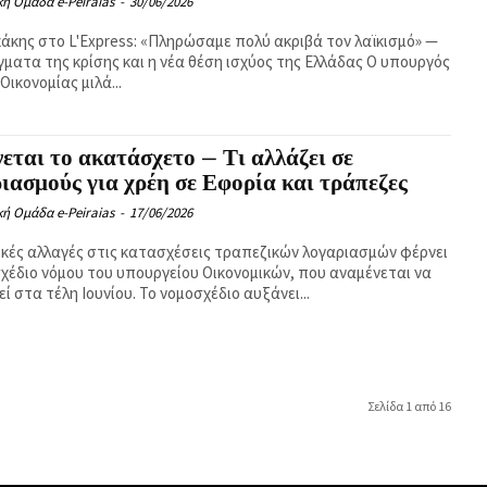
κή Ομάδα e-Peiraias
-
30/06/2026
άκης στο L'Express: «Πληρώσαμε πολύ ακριβά τον λαϊκισμό» —
γματα της κρίσης και η νέα θέση ισχύος της Ελλάδας Ο υπουργός
Οικονομίας μιλά...
εται το ακατάσχετο – Τι αλλάζει σε
ιασμούς για χρέη σε Εφορία και τράπεζες
κή Ομάδα e-Peiraias
-
17/06/2026
κές αλλαγές στις κατασχέσεις τραπεζικών λογαριασμών φέρνει
σχέδιο νόμου του υπουργείου Οικονομικών, που αναμένεται να
ί στα τέλη Ιουνίου. Το νομοσχέδιο αυξάνει...
Σελίδα 1 από 16