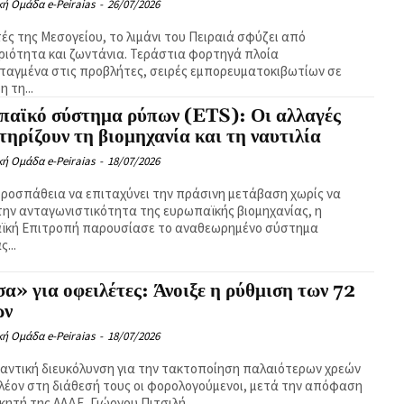
κή Ομάδα e-Peiraias
-
26/07/2026
τές της Μεσογείου, το λιμάνι του Πειραιά σφύζει από
ιότητα και ζωντάνια. Τεράστια φορτηγά πλοία
αγμένα στις προβλήτες, σειρές εμπορευματοκιβωτίων σε
 τη...
παϊκό σύστημα ρύπων (ETS): Οι αλλαγές
τηρίζουν τη βιομηχανία και τη ναυτιλία
κή Ομάδα e-Peiraias
-
18/07/2026
προσπάθεια να επιταχύνει την πράσινη μετάβαση χωρίς να
την ανταγωνιστικότητα της ευρωπαϊκής βιομηχανίας, η
ϊκή Επιτροπή παρουσίασε το αναθεωρημένο σύστημα
...
α» για οφειλέτες: Άνοιξε η ρύθμιση των 72
ων
κή Ομάδα e-Peiraias
-
18/07/2026
αντική διευκόλυνση για την τακτοποίηση παλαιότερων χρεών
λέον στη διάθεσή τους οι φορολογούμενοι, μετά την απόφαση
κητή της ΑΑΔΕ, Γιώργου Πιτσιλή,...