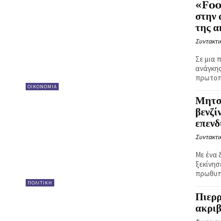
«Foo
στην 
της α
Συντακτι
Σε μια 
ανάγκης
πρωτοπο
ΟΙΚΟΝΟΜΙΑ
Μητσ
βενζί
επενδ
Συντακτι
Με ένα 
ξεκίνησ
πρωθυπο
ΠΟΛΙΤΙΚΗ
Πιερ
ακριβ