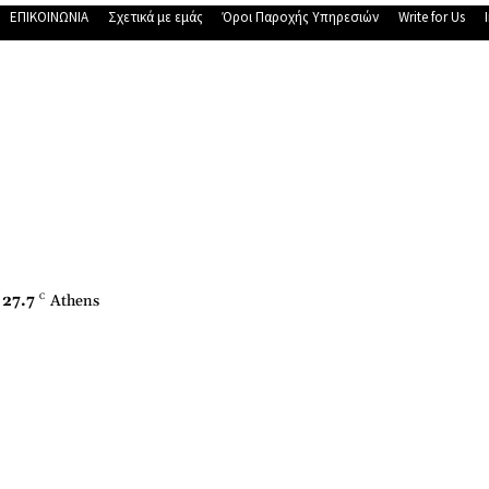
ΕΠΙΚΟΙΝΩΝΙΑ
Σχετικά με εμάς
Όροι Παροχής Υπηρεσιών
Write for Us
27.7
C
Athens