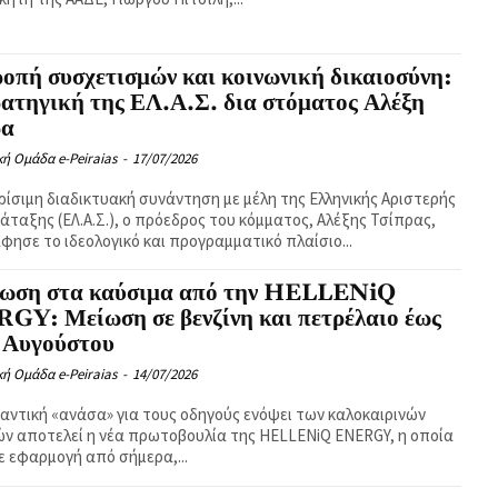
οπή συσχετισμών και κοινωνική δικαιοσύνη:
ατηγική της ΕΛ.Α.Σ. δια στόματος Αλέξη
ρα
κή Ομάδα e-Peiraias
-
17/07/2026
κρίσιμη διαδικτυακή συνάντηση με μέλη της Ελληνικής Αριστερής
ταξης (ΕΛ.Α.Σ.), ο πρόεδρος του κόμματος, Αλέξης Τσίπρας,
φησε το ιδεολογικό και προγραμματικό πλαίσιο...
ωση στα καύσιμα από την HELLENiQ
GY: Μείωση σε βενζίνη και πετρέλαιο έως
 Αυγούστου
κή Ομάδα e-Peiraias
-
14/07/2026
αντική «ανάσα» για τους οδηγούς ενόψει των καλοκαιρινών
ν αποτελεί η νέα πρωτοβουλία της HELLENiQ ENERGY, η οποία
ε εφαρμογή από σήμερα,...