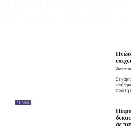
Πτώση
επιχε
Συντακτι
Σε χαμη
κινήθηκ
πρώτη δ
ΠΕΙΡΑΙΑΣ
Πειρα
δεκα
σε πα