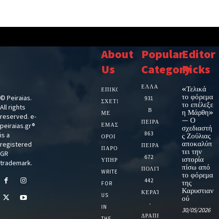
About
Popular
Editor
Us
Category
Picks
ΕΛΛΑΔΑ
«Τελικά
ΕΠΙΚΟΙΝΩΝΙΑ
το φόρεμα
© Peiraias.
931
ΣΧΕΤΙΚΆ
το επέλεξε
All rights
Β
η Μάρθη»
ΜΕ
reserved. e-
— Ο
ΠΕΙΡΑΙΑ
peiraias.gr®
ΕΜΆΣ
σχεδιαστή
863
is a
ς Ζούλιας
ΌΡΟΙ
αποκαλύπ
registered
ΠΕΙΡΑΙΑΣ
ΠΑΡΟΧΉΣ
τει την
GR
672
ιστορία
ΥΠΗΡΕΣΙΏΝ
trademark.
πίσω από
ΠΟΛΙΤΙΚΗ
WRITE
το φόρεμα
442
της
FOR
Καρυστιαν
ΚΕΡΑΤΣΙΝΙ
US
ού
-
IN
30/05/2026
ΔΡΑΠΕΤΣΩΝΑ
THE