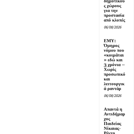
δημοτικού
ς χώρους
για την
προστασία
από κλοπές
06/08/2026
ΕΜΥ:
Όμηρος
νόμου που
«κοιμάται
» εδώ και
3 χρόνια –
Χωρίς
προσωπικό
και
λειτουργικ
ά ραντάρ
06/08/2026
Απαντά η
Αντιδήμαρ
χος
Παιδείας
Νίκαιας-
Ρέντη