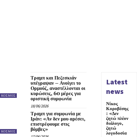
Τραμπ και Πεζεσκιάν
Latest
υπέγραψαν – Ανοίγει το
Ορμούζ, αναστέλλονται οι
news
κυρώσεις, 60 μέρες για
ΚΟΣΜΟΣ
οριστική συμφωνία
Νίκος
18/06/2026
Κοροβέσης
Τραμπ για συμφωνία με
: «Δεν
ζητώ πλέον
Ιράν: «Αν δεν μου αρέσει,
διάλογο,
επιστρέφουμε στις
ζητώ
βόμβες»
ΚΟΣΜΟΣ
λογοδοσία
17/06/2026