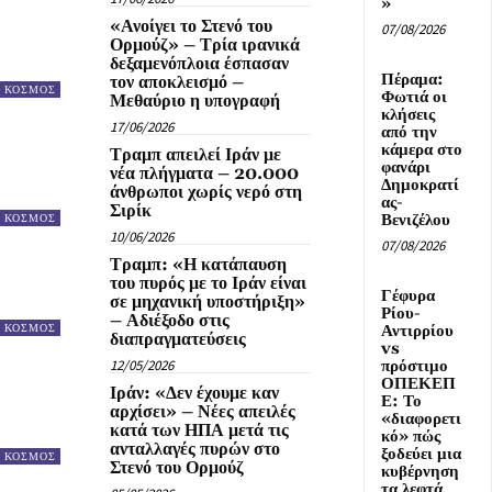
»
«Ανοίγει το Στενό του
07/08/2026
Ορμούζ» – Τρία ιρανικά
δεξαμενόπλοια έσπασαν
Πέραμα:
τον αποκλεισμό –
ΚΟΣΜΟΣ
Φωτιά οι
Μεθαύριο η υπογραφή
κλήσεις
17/06/2026
από την
κάμερα στο
Τραμπ απειλεί Ιράν με
φανάρι
νέα πλήγματα – 20.000
Δημοκρατί
άνθρωποι χωρίς νερό στη
ας-
Σιρίκ
Βενιζέλου
ΚΟΣΜΟΣ
10/06/2026
07/08/2026
Τραμπ: «Η κατάπαυση
του πυρός με το Ιράν είναι
Γέφυρα
σε μηχανική υποστήριξη»
Ρίου-
– Αδιέξοδο στις
Αντιρρίου
ΚΟΣΜΟΣ
διαπραγματεύσεις
vs
12/05/2026
πρόστιμο
ΟΠΕΚΕΠ
Ιράν: «Δεν έχουμε καν
Ε: Το
αρχίσει» – Νέες απειλές
«διαφορετι
κατά των ΗΠΑ μετά τις
κό» πώς
ανταλλαγές πυρών στο
ξοδεύει μια
ΚΟΣΜΟΣ
Στενό του Ορμούζ
κυβέρνηση
τα λεφτά