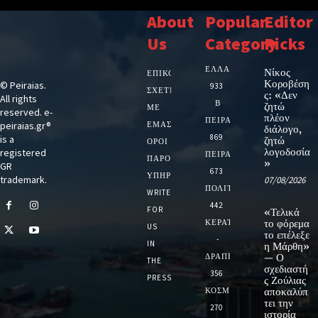
About
Popular
Editor
Us
Category
Picks
ΕΛΛΑΔΑ
Νίκος
ΕΠΙΚΟΙΝΩΝΙΑ
Κοροβέση
© Peiraias.
933
ΣΧΕΤΙΚΆ
ς: «Δεν
All rights
Β
ζητώ
ΜΕ
reserved. e-
πλέον
ΠΕΙΡΑΙΑ
peiraias.gr®
ΕΜΆΣ
διάλογο,
869
is a
ζητώ
ΌΡΟΙ
λογοδοσία
registered
ΠΕΙΡΑΙΑΣ
ΠΑΡΟΧΉΣ
»
GR
673
ΥΠΗΡΕΣΙΏΝ
trademark.
07/08/2026
ΠΟΛΙΤΙΚΗ
WRITE
442
FOR
«Τελικά
ΚΕΡΑΤΣΙΝΙ
το φόρεμα
US
το επέλεξε
-
IN
η Μάρθη»
ΔΡΑΠΕΤΣΩΝΑ
— Ο
THE
σχεδιαστή
356
PRESS
ς Ζούλιας
ΚΟΣΜΟΣ
αποκαλύπ
τει την
270
ιστορία