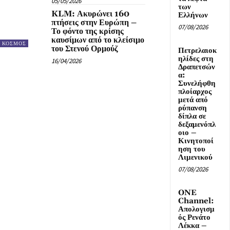
05/05/2026
των
KLM: Ακυρώνει 160
Ελλήνων
πτήσεις στην Ευρώπη –
07/08/2026
Το φόντο της κρίσης
καυσίμων από το κλείσιμο
ΚΟΣΜΟΣ
του Στενού Ορμούζ
Πετρελαιοκ
ηλίδες στη
16/04/2026
Δραπετσών
α:
Συνελήφθη
πλοίαρχος
μετά από
ρύπανση
δίπλα σε
δεξαμενόπλ
οιο –
Κινητοποί
ηση του
Λιμενικού
07/08/2026
ONE
Channel:
Απολογισμ
ός Ρενάτο
Λέκκα –