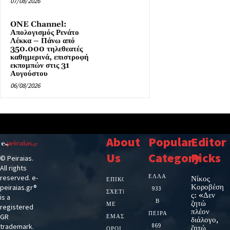
07/08/2026
ONE Channel:
Απολογισμός Ρενάτο
Λέκκα – Πάνω από
350.000 τηλεθεατές
καθημερινά, επιστροφή
εκπομπών στις 31
Αυγούστου
06/08/2026
About
Popular
Editor
Us
Category
Picks
© Peiraias.
All rights
ΕΛΛΑΔΑ
reserved. e-
Νίκος
ΕΠΙΚΟΙΝΩΝΙΑ
Κοροβέση
peiraias.gr®
933
ΣΧΕΤΙΚΆ
ς: «Δεν
is a
Β
ζητώ
ΜΕ
registered
πλέον
ΠΕΙΡΑΙΑ
GR
ΕΜΆΣ
διάλογο,
trademark.
869
ζητώ
ΌΡΟΙ