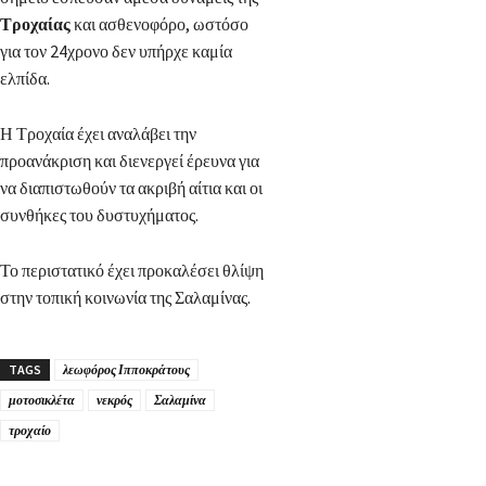
Τροχαίας
και ασθενοφόρο, ωστόσο
για τον 24χρονο δεν υπήρχε καμία
ελπίδα.
Η Τροχαία έχει αναλάβει την
προανάκριση και διενεργεί έρευνα για
να διαπιστωθούν τα ακριβή αίτια και οι
συνθήκες του δυστυχήματος.
Το περιστατικό έχει προκαλέσει θλίψη
στην τοπική κοινωνία της Σαλαμίνας.
TAGS
λεωφόρος Ιπποκράτους
μοτοσικλέτα
νεκρός
Σαλαμίνα
τροχαίο