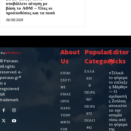
υποβάλλετε αίτηση με
βάση το ΑΦΜ – Όλες οι
προϋποθέσεις και τα ποσά
06/08/2026
About
Popular
Editor
Us
Category
Picks
© Peiraias.
All rights
ΕΛΛΑΔΑ
reserved. e-
«Τελικά
ΕΠΙΚΟΙΝΩΝΙΑ
το φόρεμα
peiraias.gr®
933
ΣΧΕΤΙΚΆ
το επέλεξε
is a
Β
η Μάρθη»
ΜΕ
registered
— Ο
ΠΕΙΡΑΙΑ
GR
ΕΜΆΣ
σχεδιαστή
trademark.
867
ς Ζούλιας
ΌΡΟΙ
αποκαλύπ
ΠΕΙΡΑΙΑΣ
ΠΑΡΟΧΉΣ
τει την
673
ιστορία
ΥΠΗΡΕΣΙΏΝ
πίσω από
ΠΟΛΙΤΙΚΗ
WRITE
το φόρεμα
442
της
FOR