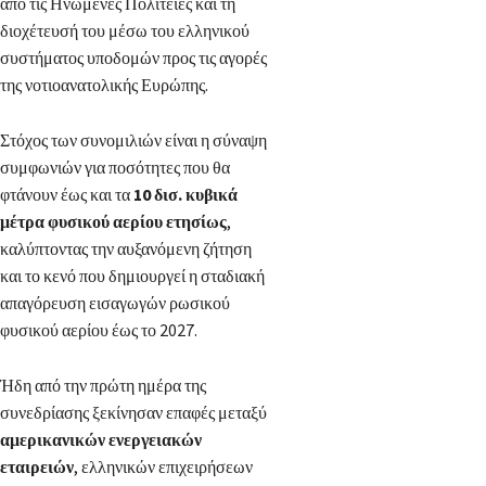
από τις Ηνωμένες Πολιτείες και τη
διοχέτευσή του μέσω του ελληνικού
συστήματος υποδομών προς τις αγορές
της νοτιοανατολικής Ευρώπης.
Στόχος των συνομιλιών είναι η σύναψη
συμφωνιών για ποσότητες που θα
φτάνουν έως και τα
10 δισ. κυβικά
μέτρα φυσικού αερίου ετησίως
,
καλύπτοντας την αυξανόμενη ζήτηση
και το κενό που δημιουργεί η σταδιακή
απαγόρευση εισαγωγών ρωσικού
φυσικού αερίου έως το 2027.
Ήδη από την πρώτη ημέρα της
συνεδρίασης ξεκίνησαν επαφές μεταξύ
αμερικανικών ενεργειακών
εταιρειών
, ελληνικών επιχειρήσεων