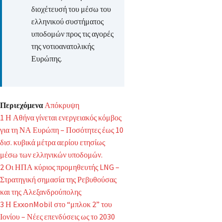
διοχέτευσή του μέσω του
ελληνικού συστήματος
υποδομών προς τις αγορές
της νοτιοανατολικής
Ευρώπης.
Περιεχόμενα
Απόκρυψη
1
Η Αθήνα γίνεται ενεργειακός κόμβος
για τη ΝΑ Ευρώπη – Ποσότητες έως 10
δισ. κυβικά μέτρα αερίου ετησίως
μέσω των ελληνικών υποδομών.
2
Οι ΗΠΑ κύριος προμηθευτής LNG –
Στρατηγική σημασία της Ρεβυθούσας
και της Αλεξανδρούπολης
3
Η ExxonMobil στο “μπλοκ 2” του
Ιονίου – Νέες επενδύσεις ως το 2030