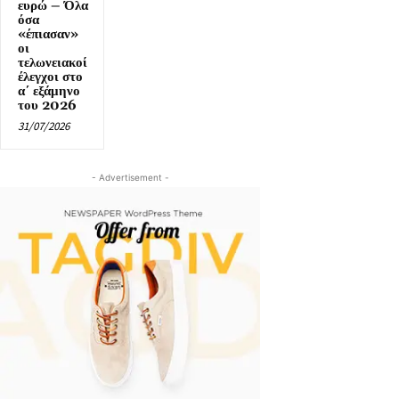
ευρώ – Όλα
όσα
«έπιασαν»
οι
τελωνειακοί
έλεγχοι στο
α΄ εξάμηνο
του 2026
31/07/2026
- Advertisement -