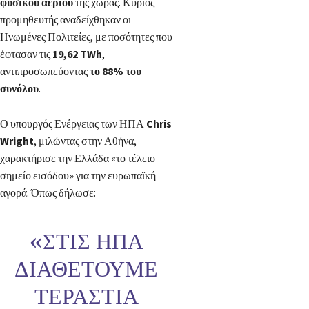
φυσικού αερίου
της χώρας. Κύριος
προμηθευτής αναδείχθηκαν οι
Ηνωμένες Πολιτείες, με ποσότητες που
έφτασαν τις
19,62 TWh
,
αντιπροσωπεύοντας
το 88% του
συνόλου
.
Ο υπουργός Ενέργειας των ΗΠΑ
Chris
Wright
, μιλώντας στην Αθήνα,
χαρακτήρισε την Ελλάδα «το τέλειο
σημείο εισόδου» για την ευρωπαϊκή
αγορά. Όπως δήλωσε:
«ΣΤΙΣ ΗΠΑ
ΔΙΑΘΈΤΟΥΜΕ
ΤΕΡΆΣΤΙΑ