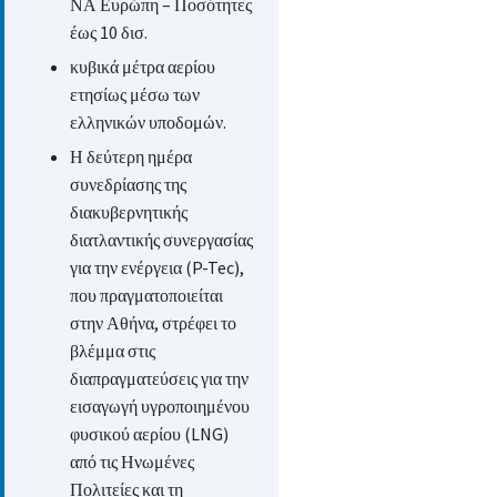
ΝΑ Ευρώπη – Ποσότητες
έως 10 δισ.
κυβικά μέτρα αερίου
ετησίως μέσω των
ελληνικών υποδομών.
Η δεύτερη ημέρα
συνεδρίασης της
διακυβερνητικής
διατλαντικής συνεργασίας
για την ενέργεια (P-Tec),
που πραγματοποιείται
στην Αθήνα, στρέφει το
βλέμμα στις
διαπραγματεύσεις για την
εισαγωγή υγροποιημένου
φυσικού αερίου (LNG)
από τις Ηνωμένες
Πολιτείες και τη