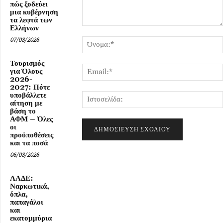
πώς ξοδεύει
μια κυβέρνηση
τα λεφτά των
Ελλήνων
Σχόλιο:
07/08/2026
Τουρισμός
για Όλους
2026-
2027: Πότε
υποβάλλετε
αίτηση με
βάση το
ΑΦΜ – Όλες
οι
προϋποθέσεις
και τα ποσά
06/08/2026
ΑΑΔΕ:
Ναρκωτικά,
όπλα,
παπαγάλοι
και
εκατομμύρια