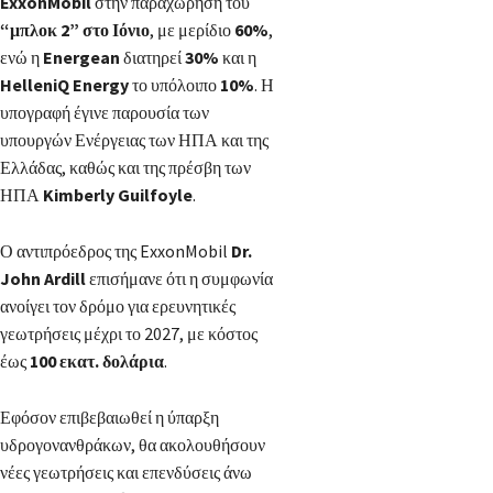
ExxonMobil
στην παραχώρηση του
“μπλοκ 2” στο Ιόνιο
, με μερίδιο
60%
,
ενώ η
Energean
διατηρεί
30%
και η
HelleniQ Energy
το υπόλοιπο
10%
. Η
υπογραφή έγινε παρουσία των
υπουργών Ενέργειας των ΗΠΑ και της
Ελλάδας, καθώς και της πρέσβη των
ΗΠΑ
Kimberly Guilfoyle
.
Ο αντιπρόεδρος της ExxonMobil
Dr.
John Ardill
επισήμανε ότι η συμφωνία
ανοίγει τον δρόμο για ερευνητικές
γεωτρήσεις μέχρι το 2027, με κόστος
έως
100 εκατ. δολάρια
.
Εφόσον επιβεβαιωθεί η ύπαρξη
υδρογονανθράκων, θα ακολουθήσουν
νέες γεωτρήσεις και επενδύσεις άνω