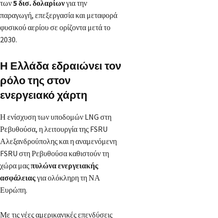
των
5 δισ. δολαρίων
για την
παραγωγή, επεξεργασία και μεταφορά
φυσικού αερίου σε ορίζοντα μετά το
2030.
Η Ελλάδα εδραιώνει τον
ρόλο της στον
ενεργειακό χάρτη
Η ενίσχυση των υποδομών LNG στη
Ρεβυθούσα, η λειτουργία της FSRU
Αλεξανδρούπολης και η αναμενόμενη
FSRU στη Ρεβυθούσα καθιστούν τη
χώρα μας
πυλώνα ενεργειακής
ασφάλειας
για ολόκληρη τη ΝΑ
Ευρώπη.
Με τις νέες αμερικανικές επενδύσεις