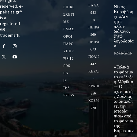
All rights
ΕΛΛΑΔΑ
reserved. e-
Νίκος
ΕΠΙΚΟΙΝΩΝΙΑ
Κοροβέση
peiraias.gr®
933
ΣΧΕΤΙΚΆ
ς: «Δεν
is a
Β
ζητώ
ΜΕ
registered
πλέον
ΠΕΙΡΑΙΑ
GR
ΕΜΆΣ
διάλογο,
trademark.
869
ζητώ
ΌΡΟΙ
λογοδοσία
ΠΕΙΡΑΙΑΣ
ΠΑΡΟΧΉΣ
»
673
ΥΠΗΡΕΣΙΏΝ
07/08/2026
ΠΟΛΙΤΙΚΗ
WRITE
442
FOR
«Τελικά
ΚΕΡΑΤΣΙΝΙ
το φόρεμα
US
το επέλεξε
-
IN
η Μάρθη»
ΔΡΑΠΕΤΣΩΝΑ
— Ο
THE
σχεδιαστή
356
PRESS
ς Ζούλιας
ΚΟΣΜΟΣ
αποκαλύπ
τει την
270
ιστορία
πίσω από
το φόρεμα
της
Καρυστιαν
ού