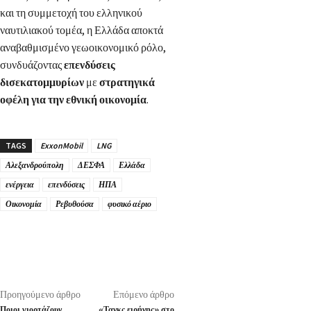
και τη συμμετοχή του ελληνικού
ναυτιλιακού τομέα, η Ελλάδα αποκτά
αναβαθμισμένο γεωοικονομικό ρόλο,
συνδυάζοντας
επενδύσεις
δισεκατομμυρίων
με
στρατηγικά
οφέλη για την εθνική οικονομία
.
TAGS
ExxonMobil
LNG
Αλεξανδρούπολη
ΔΕΣΦΑ
Ελλάδα
ενέργεια
επενδύσεις
ΗΠΑ
Οικονομία
Ρεβυθούσα
φυσικό αέριο
Προηγούμενο άρθρο
Επόμενο άρθρο
Ποιοι γιορτάζουν
«Τανκς ειρήνης» στο