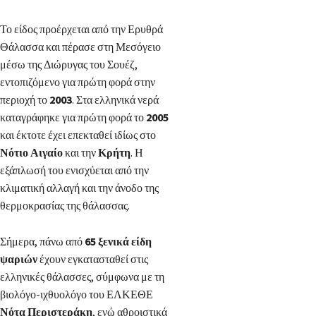
Το είδος προέρχεται από την Ερυθρά
Θάλασσα και πέρασε στη Μεσόγειο
μέσω της Διώρυγας του Σουέζ,
εντοπιζόμενο για πρώτη φορά στην
περιοχή το
2003
. Στα ελληνικά νερά
καταγράφηκε για πρώτη φορά το
2005
και έκτοτε έχει επεκταθεί ιδίως στο
Νότιο Αιγαίο
και την
Κρήτη
. Η
εξάπλωσή του ενισχύεται από την
κλιματική αλλαγή και την άνοδο της
θερμοκρασίας της θάλασσας.
Σήμερα, πάνω από
65 ξενικά είδη
ψαριών
έχουν εγκατασταθεί στις
ελληνικές θάλασσες, σύμφωνα με τη
βιολόγο-ιχθυολόγο του ΕΛΚΕΘΕ
Νότα Περιστεράκη
, ενώ αθροιστικά