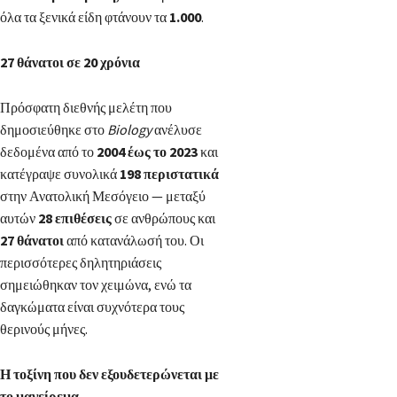
όλα τα ξενικά είδη φτάνουν τα
1.000
.
27 θάνατοι σε 20 χρόνια
Πρόσφατη διεθνής μελέτη που
δημοσιεύθηκε στο
Biology
ανέλυσε
δεδομένα από το
2004 έως το 2023
και
κατέγραψε συνολικά
198 περιστατικά
στην Ανατολική Μεσόγειο — μεταξύ
αυτών
28 επιθέσεις
σε ανθρώπους και
27 θάνατοι
από κατανάλωσή του. Οι
περισσότερες δηλητηριάσεις
σημειώθηκαν τον χειμώνα, ενώ τα
δαγκώματα είναι συχνότερα τους
θερινούς μήνες.
Η τοξίνη που δεν εξουδετερώνεται με
το μαγείρεμα