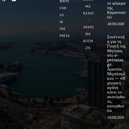
WRITE
το φόρεμα
442
της
FOR
Καρυστιαν
ΚΕΡΑΤΣΙΝΙ
US
ού
-
IN
30/05/2026
ΔΡΑΠΕΤΣΩΝΑ
THE
355
PRESS
Συνέντευξ
ΚΟΣΜΟΣ
η για τη
Γιορτή της
270
Μητέρας
στο e-
peiraias.
gr:
Αριστέα
Μιχαλακά
κου — «Η
μητρική
αγάπη
κάνει το
ακατόρθω
το,
κατορθωτ
ό»
10/05/2026