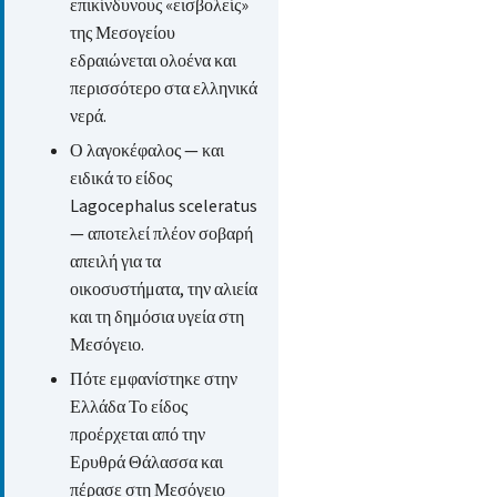
επικίνδυνους «εισβολείς»
της Μεσογείου
εδραιώνεται ολοένα και
περισσότερο στα ελληνικά
νερά.
Ο λαγοκέφαλος — και
ειδικά το είδος
Lagocephalus sceleratus
— αποτελεί πλέον σοβαρή
απειλή για τα
οικοσυστήματα, την αλιεία
και τη δημόσια υγεία στη
Μεσόγειο.
Πότε εμφανίστηκε στην
Ελλάδα Το είδος
προέρχεται από την
Ερυθρά Θάλασσα και
πέρασε στη Μεσόγειο