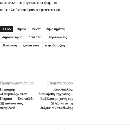
κατανάλωση άγνωστου ψαριού
αποτελούν
επείγον περιστατικό
.
TAGS
Αιγαίο
αλιεία
δηλητηρίαση
δημόσια υγεία
ΕΛΚΕΘΕ
λαγοκέφαλος
Μεσόγειος
ξενικά είδη
τετραδοτοξίνη
Προηγούμενο άρθρο
Επόμενο άρθρο
Η τριήρης
Κορυδαλλός:
«Ολυμπιάς» στον
Συνελήφθη 25χρονος –
Πειραιά — Ένα ταξίδι
Εμβόλισε μηχανή της
25 αιώνων σας
ΔΙΑΣ κατά τη
περιμένει!
διάρκεια καταδίωξης