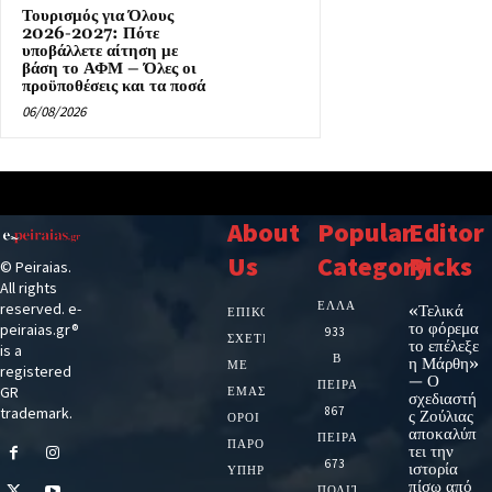
Τουρισμός για Όλους
2026-2027: Πότε
υποβάλλετε αίτηση με
βάση το ΑΦΜ – Όλες οι
προϋποθέσεις και τα ποσά
06/08/2026
About
Popular
Editor
Us
Category
Picks
© Peiraias.
All rights
ΕΛΛΑΔΑ
reserved. e-
«Τελικά
ΕΠΙΚΟΙΝΩΝΙΑ
το φόρεμα
peiraias.gr®
933
ΣΧΕΤΙΚΆ
το επέλεξε
is a
Β
η Μάρθη»
ΜΕ
registered
— Ο
ΠΕΙΡΑΙΑ
GR
ΕΜΆΣ
σχεδιαστή
trademark.
867
ς Ζούλιας
ΌΡΟΙ
αποκαλύπ
ΠΕΙΡΑΙΑΣ
ΠΑΡΟΧΉΣ
τει την
673
ιστορία
ΥΠΗΡΕΣΙΏΝ
πίσω από
ΠΟΛΙΤΙΚΗ