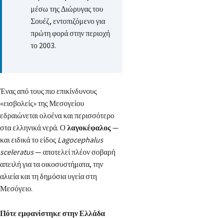
μέσω της Διώρυγας του
Σουέζ, εντοπιζόμενο για
πρώτη φορά στην περιοχή
το 2003.
Ένας από τους πιο επικίνδυνους
«εισβολείς» της Μεσογείου
εδραιώνεται ολοένα και περισσότερο
στα ελληνικά νερά. Ο
λαγοκέφαλος
—
και ειδικά το είδος
Lagocephalus
sceleratus
— αποτελεί πλέον σοβαρή
απειλή για τα οικοσυστήματα, την
αλιεία και τη δημόσια υγεία στη
Μεσόγειο.
Πότε εμφανίστηκε στην Ελλάδα