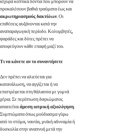
ισχυρά κοπτικά δόντια που μπορούν να
προκαλέσουν βαθιά τραύματα έως και
ακρωτηριασμούς δακτύλων
. Οι
επιθέσεις αυξάνονται κατά την
αναπαραγωγική περίοδο. Κολυμβητές,
ψαράδες και δύτες πρέπει να
αποφεύγουν κάθε επαφή μαζί του.
Τι να κάνετε αν το συναντήσετε
Δεν πρέπει να αλιεύεται για
κατανάλωση, να αγγίζεται ή να
επιστρέφεται στη θάλασσα με γυμνά
χέρια. Σε περίπτωση δαγκώματος
απαιτείται
άμεση ιατρική αξιολόγηση
.
Συμπτώματα όπως μούδιασμα γύρω
από το στόμα, ναυτία, μυϊκή αδυναμία ή
δυσκολία στην αναπνοή μετά την