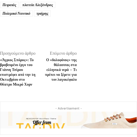
Πειραιάς
πλατεία Αλεξάνδρας
Πολεμικό Ναυτικό
τριήρης
Προηγούμενο άρθρο
Επόμενο άρθρο
«Άγριος Σπόρος»: Το
Ο «δολοφόνος» της
βραβευμένο έργο του
θάλασσας στα
Γιάννη Τσίρου
ελληνικά νερά – Τι
επιστρέφει από την 1η
πρέπει να ξέρετε για
Οκτωβρίου στο
τον λαγοκέφαλο
Θέατρο Μικρό Χορν
- Advertisement -