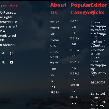
About
Popular
Editor
Us
Category
Picks
© Peiraias.
All rights
ΕΛΛΑΔΑ
reserved. e-
«Τελικά
ΕΠΙΚΟΙΝΩΝΙΑ
το φόρεμα
peiraias.gr®
933
ΣΧΕΤΙΚΆ
το επέλεξε
is a
Β
η Μάρθη»
ΜΕ
registered
— Ο
ΠΕΙΡΑΙΑ
GR
ΕΜΆΣ
σχεδιαστή
trademark.
867
ς Ζούλιας
ΌΡΟΙ
αποκαλύπ
ΠΕΙΡΑΙΑΣ
ΠΑΡΟΧΉΣ
τει την
673
ιστορία
ΥΠΗΡΕΣΙΏΝ
πίσω από
ΠΟΛΙΤΙΚΗ
WRITE
το φόρεμα
442
της
FOR
Καρυστιαν
ΚΕΡΑΤΣΙΝΙ
US
ού
-
IN
30/05/2026
ΔΡΑΠΕΤΣΩΝΑ
THE
355
PRESS
Συνέντευξ
ΚΟΣΜΟΣ
η για τη
Γιορτή της
270
Μητέρας