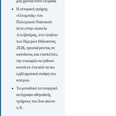
μια χρονιά στον Πειραιά.
Η ιστορική τριήρης
«Ολυμπιάς» του
Πολεμικού Ναυτικού
δένει στην πλατεία
Αλεξάνδρας, στο πλαίσιο
των Ημερών Θάλασσας
2026, προσφέροντας σε
κατοίκους και επισκέπτες
την ευκαιρία να έρθουν
κοντά σε ένα από τα πιο
εμβληματικά σκάφη του
κόσμου.
Το μοναδικό λειτουργικό
αντίγραφο αθηναϊκής
τριήρους του 5ου αιώνα
π.Χ.