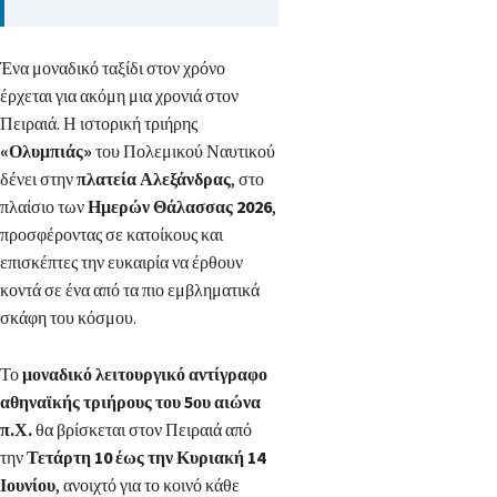
Ένα μοναδικό ταξίδι στον χρόνο
έρχεται για ακόμη μια χρονιά στον
Πειραιά. Η ιστορική τριήρης
«Ολυμπιάς»
του Πολεμικού Ναυτικού
δένει στην
πλατεία Αλεξάνδρας
, στο
πλαίσιο των
Ημερών Θάλασσας 2026
,
προσφέροντας σε κατοίκους και
επισκέπτες την ευκαιρία να έρθουν
κοντά σε ένα από τα πιο εμβληματικά
σκάφη του κόσμου.
Το
μοναδικό λειτουργικό αντίγραφο
αθηναϊκής τριήρους του 5ου αιώνα
π.Χ.
θα βρίσκεται στον Πειραιά από
την
Τετάρτη 10 έως την Κυριακή 14
Ιουνίου
, ανοιχτό για το κοινό κάθε