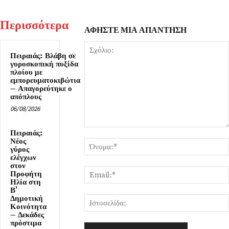
Περισσότερα
ΑΦΗΣΤΕ ΜΙΑ ΑΠΑΝΤΗΣΗ
Πειραιάς: Βλάβη σε
γυροσκοπική πυξίδα
πλοίου με
εμπορευματοκιβώτια
– Απαγορεύτηκε ο
απόπλους
06/08/2026
Σχόλιο:
Πειραιάς:
Νέος
γύρος
ελέγχων
στον
Προφήτη
Ηλία στη
Β’
Δημοτική
Κοινότητα
– Δεκάδες
πρόστιμα