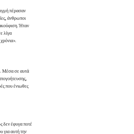
τιγμή πέρασαν
ίες, άνθρωποι
νακούφιση. Ήταν
ε λίγα
 χρόνια».
υ. Μέσα σε αυτά
 απογοήτευσης,
ές που ένιωθες
ς δεν έφυγα ποτέ
υ για αυτή την