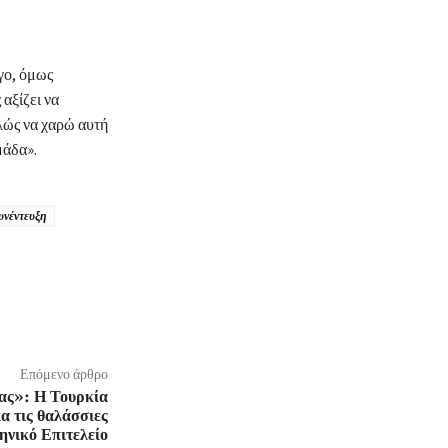
ογο, όμως
αξίζει να
πλώς να χαρώ αυτή
μάδα».
υνέντευξη
Επόμενο άρθρο
ας»: Η Τουρκία
ια τις θαλάσσιες
ηνικό Επιτελείο