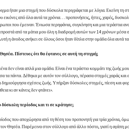
ιγμα ήταν μια στιγμή που δύσκολα περιγράφεται με λόγια. Εκείνη τη σ
υ εικόνες από όλα αυτά τα χρόνια… προπονήσεις, ήττες, χαρές, δυσκολ
ρωποι που έμειναν. Ένιωσα περηφάνια, συγκίνηση και μια τεράστια α
μπροστά από τα μάτια μου όλη η διαδρομή αυτών των 14 χρόνων μέσα σ
υτή η άνοδος ανήκει σε όλους όσοι ήταν δίπλα στην ομάδα όλα αυτά τα
 Θησέα. Πίστευες ότι θα έφτανες σε αυτή τη στιγμή;
ένα δεν είναι απλά μια ομάδα. Είναι ένα τεράστιο κομμάτι της ζωής μο
ησα τα πάντα. Δέθηκα με αυτόν τον σύλλογο, πέρασα στιγμές χαράς και
 δημιούργησα σχέσεις ζωής. Υπήρξαν δύσκολες στιγμές, πίεση και φορ
εια κι αν κάνεις δεν φτάνει».
ο δύσκολη περίοδος και τι σε κράτησε;
ίοδος που αποχώρησα από τη θέση του προπονητή για τρία χρόνια, όμω
τον Θησέα. Παρέμεινα στον σύλλογο από άλλο πόστο, γιατί η αγάπη μο