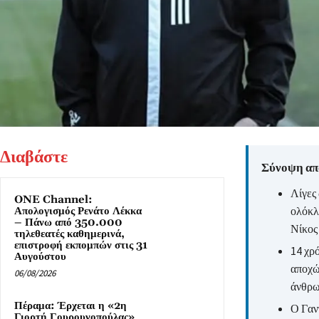
Διαβάστε
Σύνοψη από
Λίγες
ONE Channel:
ολόκλ
Απολογισμός Ρενάτο Λέκκα
– Πάνω από 350.000
Νίκος 
τηλεθεατές καθημερινά,
επιστροφή εκπομπών στις 31
14 χρ
Αυγούστου
αποχώ
06/08/2026
άνθρωπ
Πέραμα: Έρχεται η «2η
Ο Γαν
Γιορτή Γουρουνοπούλας»