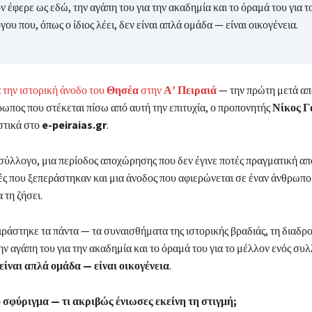
ν έφερε ως εδώ, την αγάπη του για την ακαδημία και το όραμά του για τ
ου που, όπως ο ίδιος λέει, δεν είναι απλά ομάδα — είναι οικογένεια.
 την ιστορική άνοδο του
Θησέα
στην
Α’ Πειραιά
— την πρώτη μετά α
ωπος που στέκεται πίσω από αυτή την επιτυχία, ο προπονητής
Νίκος Γ
στικά στο
e-peiraias.gr
.
σύλλογο, μια περίοδος αποχώρησης που δεν έγινε ποτές πραγματική α
ς που ξεπεράστηκαν και μια άνοδος που αφιερώνεται σε έναν άνθρωπο 
 τη ζήσει.
ράστηκε τα πάντα — τα συναισθήματα της ιστορικής βραδιάς, τη διαδρ
ην αγάπη του για την ακαδημία και το όραμά του για το μέλλον ενός συ
 είναι απλά ομάδα — είναι οικογένεια
.
ό σφύριγμα — τι ακριβώς ένιωσες εκείνη τη στιγμή;