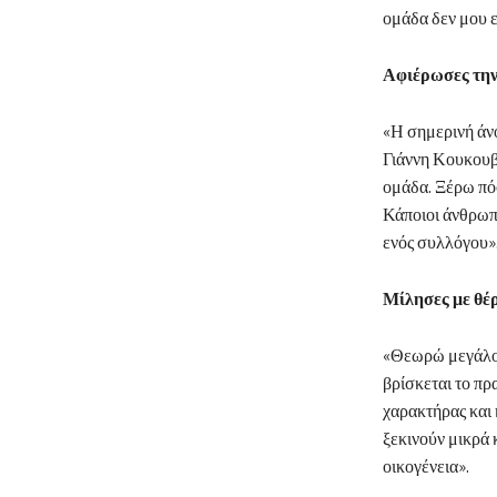
ομάδα δεν μου ε
Αφιέρωσες την 
«Η σημερινή άνο
Γιάννη Κουκουβ
ομάδα. Ξέρω πόσ
Κάποιοι άνθρωπο
ενός συλλόγου»
Μίλησες με θέρ
«Θεωρώ μεγάλο ε
βρίσκεται το πρ
χαρακτήρας και 
ξεκινούν μικρά 
οικογένεια».