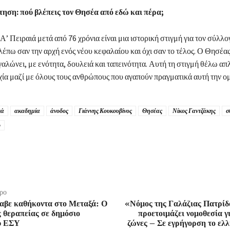
ηση: πού βλέπεις τον Θησέα από εδώ και πέρα;
Α’ Πειραιά μετά από 76 χρόνια είναι μια ιστορική στιγμή για τον σύλλ
έπω σαν την αρχή ενός νέου κεφαλαίου και όχι σαν το τέλος. Ο Θησέας 
γαλώνει, με ενότητα, δουλειά και ταπεινότητα. Αυτή τη στιγμή θέλω α
χία μαζί με όλους τους ανθρώπους που αγαπούν πραγματικά αυτή την ο
ιά
ακαδημία
άνοδος
Γιάννης Κουκουβίνος
Θησέας
Νίκος Γαντζάκης
σ
ο
ρο
αβε καθήκοντα στο Μεταξά: Ο
«Νόμος της Γαλάζιας Πατρίδ
 θεραπείας σε δημόσιο
προετοιμάζει νομοθεσία γ
υ ΕΣΥ
ζώνες – Σε εγρήγορση το ελλ