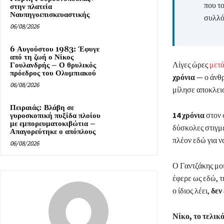
που το
στην πλατεία
Ναυπηγοεπισκευαστικής
συλλόγ
06/08/2026
6 Αυγούστου 1983: Έφυγε
από τη ζωή ο Νίκος
Λίγες ώρες
μετά
Γουλανδρής – Ο θρυλικός
πρόεδρος του Ολυμπιακού
χρόνια
— ο άνθρ
06/08/2026
μίλησε αποκλει
Πειραιάς: Βλάβη σε
14 χρόνια
στον 
γυροσκοπική πυξίδα πλοίου
με εμπορευματοκιβώτια –
δύσκολες στιγμέ
Απαγορεύτηκε ο απόπλους
πλέον εδώ για να
06/08/2026
Ο Γαντζάκης μοι
έφερε ως εδώ, τ
ο ίδιος λέει,
δεν
Νίκο, το τελικ