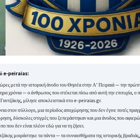
 e-peiraias:
 ώρες μετά την ιστορική άνοδο του Θησέα στην Α’ Πειραιά — την πρώτη
ηρα χρόνια — ο άνθρωπος που στέκεται πίσω από αυτή την επιτυχία, ο 
Γαντζάκης, μίλησε αποκλειστικά στο e-peiraias.gr.
όνια στον σύλλογο, μια περίοδος αποχώρησης που δεν έγινε ποτές πραγ
ρηση, δύσκολες στιγμές που ξεπεράστηκαν και μια άνοδος που αφιερώ
ο που δεν είναι πλέον εδώ για να τη ζήσει.
τζάκης μοιράστηκε τα πάντα — τα συναισθήματα της ιστορικής βραδιάς,