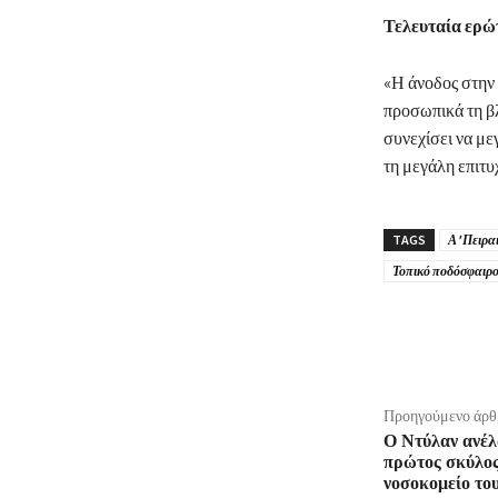
Τελευταία ερώτ
«Η άνοδος στην 
προσωπικά τη βλ
συνεχίσει να με
τη μεγάλη επιτυ
TAGS
Α' Πειρα
Τοπικό ποδόσφαιρ
μερίδιο
Προηγούμενο άρθ
Ο Ντύλαν ανέλ
πρώτος σκύλος
νοσοκομείο το