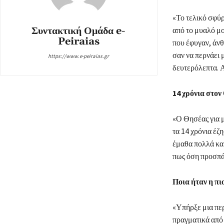
«Το τελικό σφύρ
Συντακτική Ομάδα e-
από το μυαλό μο
Peiraias
που έφυγαν, άνθ
σαν να περνάει 
https://www.e-peiraias.gr
δευτερόλεπτα. Α
14 χρόνια στον
«Ο Θησέας για μ
τα 14 χρόνια έζ
έμαθα πολλά και
πως όση προσπάθ
Ποια ήταν η πι
«Υπήρξε μια περ
πραγματικά από 