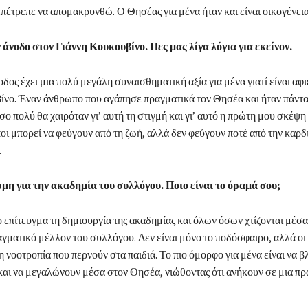
πέτρεπε να απομακρυνθώ. Ο Θησέας για μένα ήταν και είναι οικογένεια
άνοδο στον Γιάννη Κουκουβίνο. Πες μας λίγα λόγια για εκείνον.
δος έχει μια πολύ μεγάλη συναισθηματική αξία για μένα γιατί είναι α
ίνο. Έναν άνθρωπο που αγάπησε πραγματικά τον Θησέα και ήταν πάντα
ο πολύ θα χαιρόταν γι’ αυτή τη στιγμή και γι’ αυτό η πρώτη μου σκέψη 
ι μπορεί να φεύγουν από τη ζωή, αλλά δεν φεύγουν ποτέ από την καρδι
.
μη για την ακαδημία του συλλόγου. Ποιο είναι το όραμά σου;
πίτευγμα τη δημιουργία της ακαδημίας και όλων όσων χτίζονται μέσα 
αγματικό μέλλον του συλλόγου. Δεν είναι μόνο το ποδόσφαιρο, αλλά οι 
η νοοτροπία που περνούν στα παιδιά. Το πιο όμορφο για μένα είναι να β
και να μεγαλώνουν μέσα στον Θησέα, νιώθοντας ότι ανήκουν σε μια π