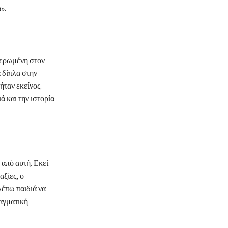
».
φιερωμένη στον
 δίπλα στην
ήταν εκείνος.
ά και την ιστορία
από αυτή. Εκεί
αξίες, ο
λέπω παιδιά να
ραγματική