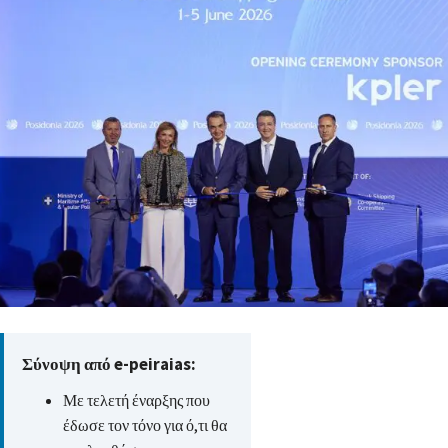
Σύνοψη από e-peiraias:
Με τελετή έναρξης που
έδωσε τον τόνο για ό,τι θα