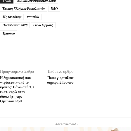
TAGS
Athens Metropolitan Expo
Ένωση Ελλήνων Εφοπλιστών
ΙΜΟ
Μητσοτάκης
ναυτιλία
Ποσειδώνια 2026
Στενά Ορμούζ
Τραυλού
Προηγούμενο άρθρο
Επόμενο άρθρο
Η δημοσκοπική που
Ποιοι γιορτάζουν
«τρέφεται» από το
σήμερα 2 Ιουνίου
κράτος: Πάνω από 2,2
εκατ. ευρώ στον
ιδιοκτήτη της
Opinion Poll
- Advertisement -