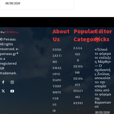
06/08/2026
About
Popular
Editor
Us
Category
Picks
© Peiraias.
All rights
ΕΛΛΑΔΑ
reserved. e-
«Τελικά
ΕΠΙΚΟΙΝΩΝΙΑ
το φόρεμα
peiraias.gr®
933
ΣΧΕΤΙΚΆ
το επέλεξε
is a
Β
η Μάρθη»
ΜΕ
registered
— Ο
ΠΕΙΡΑΙΑ
GR
ΕΜΆΣ
σχεδιαστή
trademark.
868
ς Ζούλιας
ΌΡΟΙ
αποκαλύπ
ΠΕΙΡΑΙΑΣ
ΠΑΡΟΧΉΣ
τει την
673
ιστορία
ΥΠΗΡΕΣΙΏΝ
πίσω από
ΠΟΛΙΤΙΚΗ
WRITE
το φόρεμα
442
της
FOR
Καρυστιαν
ΚΕΡΑΤΣΙΝΙ
US
ού
-
IN
30/05/2026