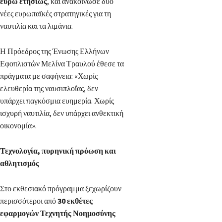
ευρώ ετησίως
, και ανακοίνωσε δύο
νέες ευρωπαϊκές στρατηγικές για τη
ναυτιλία και τα λιμάνια.
Η Πρόεδρος της Ένωσης Ελλήνων
Εφοπλιστών Μελίνα Τραυλού έθεσε τα
πράγματα με σαφήνεια: «Χωρίς
ελευθερία της ναυσιπλοΐας, δεν
υπάρχει παγκόσμια ευημερία. Χωρίς
ισχυρή ναυτιλία, δεν υπάρχει ανθεκτική
οικονομία».
Τεχνολογία, πυρηνική πρόωση και
αθλητισμός
Στο εκθεσιακό πρόγραμμα ξεχωρίζουν
περισσότεροι από
30 εκθέτες
εφαρμογών Τεχνητής Νοημοσύνης