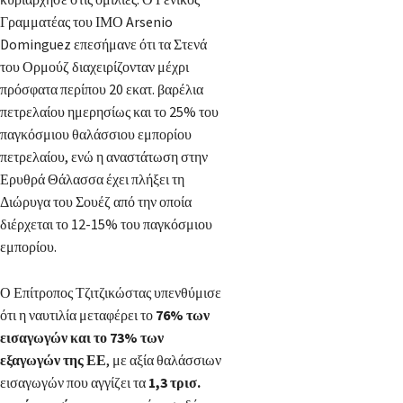
Γραμματέας του ΙΜΟ Arsenio
Dominguez επεσήμανε ότι τα Στενά
του Ορμούζ διαχειρίζονταν μέχρι
πρόσφατα περίπου 20 εκατ. βαρέλια
πετρελαίου ημερησίως και το 25% του
παγκόσμιου θαλάσσιου εμπορίου
πετρελαίου, ενώ η αναστάτωση στην
Ερυθρά Θάλασσα έχει πλήξει τη
Διώρυγα του Σουέζ από την οποία
διέρχεται το 12-15% του παγκόσμιου
εμπορίου.
Ο Επίτροπος Τζιτζικώστας υπενθύμισε
ότι η ναυτιλία μεταφέρει το
76% των
εισαγωγών και το 73% των
εξαγωγών της ΕΕ
, με αξία θαλάσσιων
εισαγωγών που αγγίζει τα
1,3 τρισ.