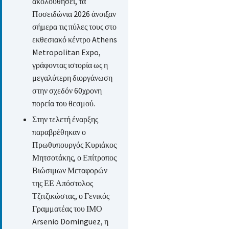
ακολουθήσει, τα
Ποσειδώνια 2026 άνοιξαν
σήμερα τις πύλες τους στο
εκθεσιακό κέντρο Athens
Metropolitan Expo,
γράφοντας ιστορία ως η
μεγαλύτερη διοργάνωση
στην σχεδόν 60χρονη
πορεία του θεσμού.
Στην τελετή έναρξης
παραβρέθηκαν ο
Πρωθυπουργός Κυριάκος
Μητσοτάκης, ο Επίτροπος
Βιώσιμων Μεταφορών
της ΕΕ Απόστολος
Τζιτζικώστας, ο Γενικός
Γραμματέας του ΙΜΟ
Arsenio Dominguez, η