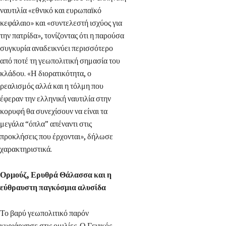
ναυτιλία «εθνικό και ευρωπαϊκό
κεφάλαιο» και «συντελεστή ισχύος για
την πατρίδα», τονίζοντας ότι η παρούσα
συγκυρία αναδεικνύει περισσότερο
από ποτέ τη γεωπολιτική σημασία του
κλάδου. «Η διορατικότητα, ο
ρεαλισμός αλλά και η τόλμη που
έφεραν την ελληνική ναυτιλία στην
κορυφή θα συνεχίσουν να είναι τα
μεγάλα “όπλα” απέναντι στις
προκλήσεις που έρχονται», δήλωσε
χαρακτηριστικά.
Ορμούζ, Ερυθρά Θάλασσα και η
εύθραυστη παγκόσμια αλυσίδα
Το βαρύ γεωπολιτικό παρόν
κυριάρχησε στις ομιλίες. Ο Γενικός