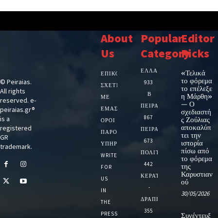
About
Popular
Editor
Us
Category
Picks
ΕΛΛΑΔΑ
«Τελικά
ΕΠΙΚΟΙΝΩΝΙΑ
το φόρεμα
© Peiraias.
933
ΣΧΕΤΙΚΆ
το επέλεξε
All rights
Β
η Μάρθη»
ΜΕ
reserved. e-
— Ο
ΠΕΙΡΑΙΑ
peiraias.gr®
ΕΜΆΣ
σχεδιαστή
867
is a
ς Ζούλιας
ΌΡΟΙ
αποκαλύπ
registered
ΠΕΙΡΑΙΑΣ
ΠΑΡΟΧΉΣ
τει την
GR
673
ιστορία
ΥΠΗΡΕΣΙΏΝ
trademark.
πίσω από
ΠΟΛΙΤΙΚΗ
WRITE
το φόρεμα
442
της
FOR
Καρυστιαν
ΚΕΡΑΤΣΙΝΙ
US
ού
-
IN
30/05/2026
ΔΡΑΠΕΤΣΩΝΑ
THE
355
PRESS
Συνέντευξ