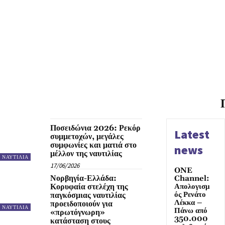
Ποσειδώνια 2026: Ρεκόρ
Latest
συμμετοχών, μεγάλες
συμφωνίες και ματιά στο
news
μέλλον της ναυτιλίας
ΝΑΥΤΙΛΙΑ
17/06/2026
ONE
Νορβηγία-Ελλάδα:
Channel:
Κορυφαία στελέχη της
Απολογισμ
ός Ρενάτο
παγκόσμιας ναυτιλίας
Λέκκα –
προειδοποιούν για
ΝΑΥΤΙΛΙΑ
Πάνω από
«πρωτόγνωρη»
350.000
κατάσταση στους