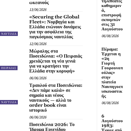
τηλεθεατές
ωκεανούς
καθημεριν
13/06/2026
ά,
επιστροφή
«Securing the Global
εκπομπών
Fleet»: Νορβηγία και
στις 31
Ελλάδα ενώνουν δυνάμεις
Αυγούστου
για την ασφάλεια της
ΝΑΥΤΙΛΙΑ
06/08/2026
παγκόσμιας ναυτιλίας
12/06/2026
Πέραμα:
Μώραλης στα
Έρχεται η
Ποσειδώνια: «Ο Πειραιάς
«2η
χρειάζεται τη νέα γενιά
Γιορτή
για να κρατήσει την
Γουρουνοπ
ΠΕΙΡΑΙΑΣ
Ελλάδα στην κορυφή»
ούλας»
στην
06/06/2026
πλατεία
Τραυλού στα Ποσειδώνια:
Ναυπηγοεπ
«Δεν πάμε καλά» σε
ισκευαστικ
σημαία και νέους
ής
ναυτικούς — αλλά το
06/08/2026
ΝΑΥΤΙΛΙΑ
order book είναι
ιστορικό
6
06/06/2026
Αυγούστου
Ποσειδώνια 2026: Το
1983:
Ίδρυμα Ευγενίδου
Έφυγε από