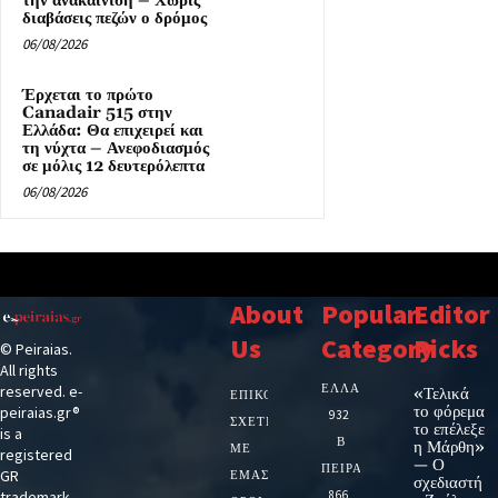
την ανακαίνιση – Χωρίς
διαβάσεις πεζών ο δρόμος
06/08/2026
Έρχεται το πρώτο
Canadair 515 στην
Ελλάδα: Θα επιχειρεί και
τη νύχτα – Ανεφοδιασμός
σε μόλις 12 δευτερόλεπτα
06/08/2026
About
Popular
Editor
Us
Category
Picks
© Peiraias.
All rights
ΕΛΛΑΔΑ
reserved. e-
«Τελικά
ΕΠΙΚΟΙΝΩΝΙΑ
το φόρεμα
peiraias.gr®
932
ΣΧΕΤΙΚΆ
το επέλεξε
is a
Β
η Μάρθη»
ΜΕ
registered
— Ο
ΠΕΙΡΑΙΑ
GR
ΕΜΆΣ
σχεδιαστή
trademark.
866