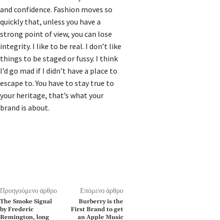
and confidence. Fashion moves so
quickly that, unless you have a
strong point of view, you can lose
integrity. I like to be real. I don’t like
things to be staged or fussy. I think
I’d go mad if I didn’t have a place to
escape to. You have to stay true to
your heritage, that’s what your
brand is about.
Προηγούμενο άρθρο
Επόμενο άρθρο
The Smoke Signal
Burberry is the
by Frederic
First Brand to get
Remington, long
an Apple Music