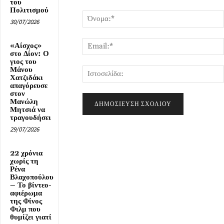
του
Σχόλιο:
Πολιτισμού
30/07/2026
«Αίσχος»
στο Δίον: Ο
γιος του
Μάνου
Χατζιδάκι
απαγόρευσε
στον
Μανώλη
Μητσιά να
τραγουδήσει
29/07/2026
22 χρόνια
χωρίς τη
Ρένα
Βλαχοπούλου
– Το βίντεο-
αφιέρωμα
της Φίνος
Φιλμ που
θυμίζει γιατί