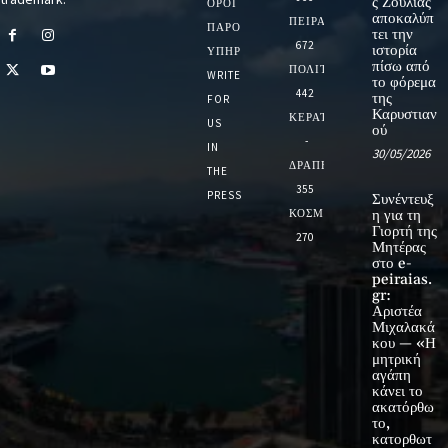
ς Ζούλιας
ΌΡΟΙ
αποκαλύπ
ΠΕΙΡΑΙΑΣ
ΠΑΡΟΧΉΣ
τει την
672
ιστορία
ΥΠΗΡΕΣΙΏΝ
πίσω από
ΠΟΛΙΤΙΚΗ
WRITE
το φόρεμα
442
της
FOR
Καρυστιαν
ΚΕΡΑΤΣΙΝΙ
US
ού
-
IN
30/05/2026
ΔΡΑΠΕΤΣΩΝΑ
THE
355
PRESS
Συνέντευξ
ΚΟΣΜΟΣ
η για τη
Γιορτή της
270
Μητέρας
στο e-
peiraias.
gr:
Αριστέα
Μιχαλακά
κου — «Η
μητρική
αγάπη
κάνει το
ακατόρθω
το,
κατορθωτ