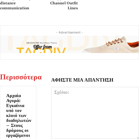
distance
Channel Outfit
communication
Lines
- Advertisement -
Περισσότερα
ΑΦΗΣΤΕ ΜΙΑ ΑΠΑΝΤΗΣΗ
Αρχαία
Αγορά:
Εγκαίνια
υπό τον
κλοιό των
διαδηλωτών
– Στους
δρόμους οι
εργαζόμενοι